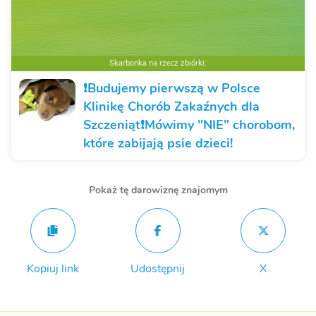
Skarbonka na rzecz zbiórki:
❗️Budujemy pierwszą w Polsce
Klinikę Chorób Zakaźnych dla
Szczeniąt❗️Mówimy "NIE" chorobom,
które zabijają psie dzieci!
Pokaż tę darowiznę znajomym
Kopiuj link
Udostępnij
X