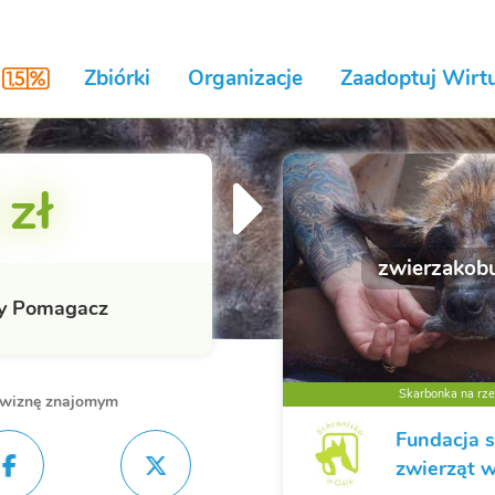
Zbiórki
Organizacje
Zaadoptuj Wirtu
 zł
zwierzakobu
y Pomagacz
Skarbonka na rzec
owiznę znajomym
Fundacja s
zwierząt 