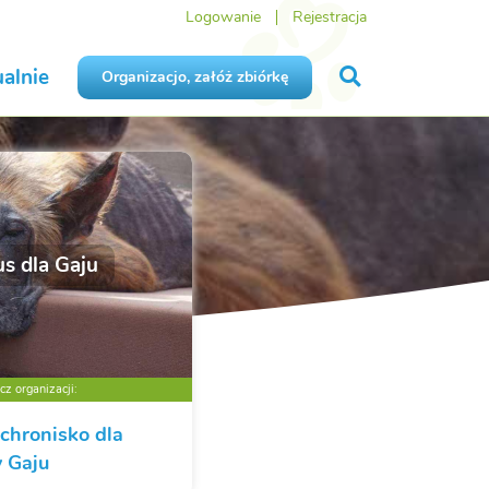
Logowanie
Rejestracja
alnie
Organizacjo, załóż zbiórkę
s dla Gaju
z organizacji:
chronisko dla
w Gaju