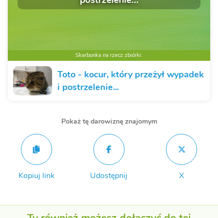
Skarbonka na rzecz zbiórki:
Toto - kocur, który przeżył wypadek
i postrzelenie...
Pokaż tę darowiznę znajomym
Kopiuj link
Udostępnij
X
Ty również możesz dołączyć do tej