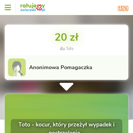
20 zł
dla Toto
Anonimowa Pomagaczka
Toto - kocur, który przeżył wypadek i
postrzelenie...