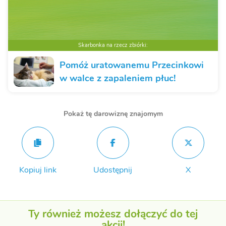
Skarbonka na rzecz zbiórki:
Pomóż uratowanemu Przecinkowi
w walce z zapaleniem płuc!
Pokaż tę darowiznę znajomym
Kopiuj link
Udostępnij
X
Ty również możesz dołączyć do tej
akcji!