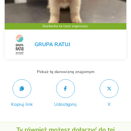
Skarbonka na rzecz organizacji:
GRUPA RATUJ
Pokaż tę darowiznę znajomym
Kopiuj link
Udostępnij
X
Ty również możesz dołączyć do tej