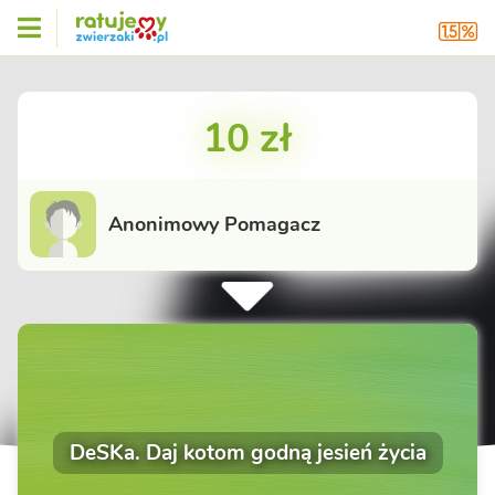
10 zł
Anonimowy Pomagacz
DeSKa. Daj kotom godną jesień życia