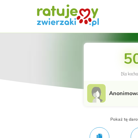
50
Dla kocha
Anonimow
Pokaż tę dar