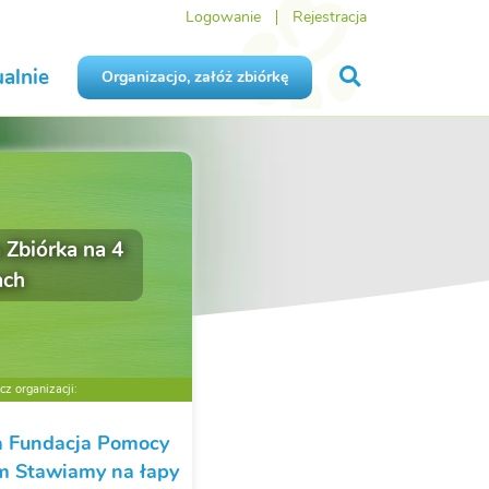
Logowanie
Rejestracja
alnie
Organizacjo, załóż zbiórkę
 Zbiórka na 4
ach
z organizacji:
 Fundacja Pomocy
m Stawiamy na łapy