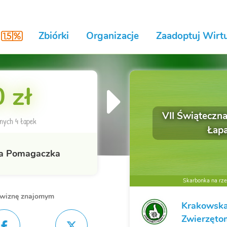
Zbiórki
Organizacje
Zaadoptuj Wirtu
 zł
VII Świąteczna
nych 4 łapek
Łap
a Pomagaczka
Skarbonka na rzec
owiznę znajomym
Krakowska
Zwierzęto