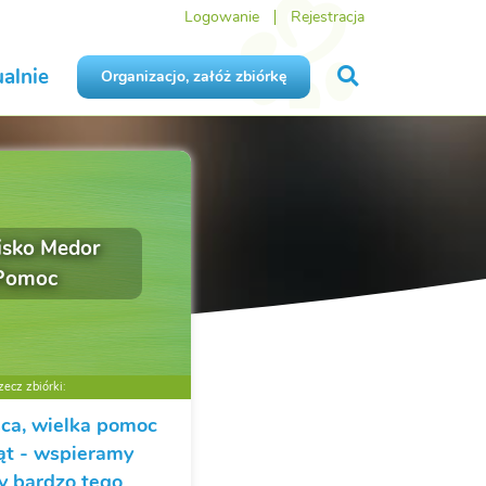
Logowanie
Rejestracja
alnie
Organizacjo, załóż zbiórkę
isko Medor
 Pomoc
ecz zbiórki:
sca, wielka pomoc
ąt - wspieramy
zy bardzo tego