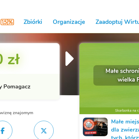
Zbiórki
Organizacje
Zaadoptuj Wirtu
 zł
Małe schron
wielka
y Pomagacz
Skarbonka na rz
owiznę znajomym
Małe miej
dla zwierz
tych, któr