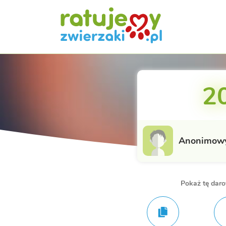
20
Anonimow
Pokaż tę dar