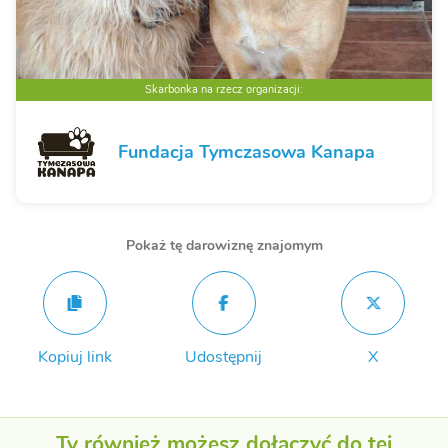
Skarbonka na rzecz organizacji:
Fundacja Tymczasowa Kanapa
Pokaż tę darowiznę znajomym
Kopiuj link
Udostępnij
X
Ty również możesz dołączyć do tej