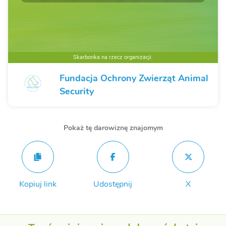
Skarbonka na rzecz organizacji:
Fundacja Ochrony Zwierząt Animal
Security
Pokaż tę darowiznę znajomym
Kopiuj link
Udostępnij
X