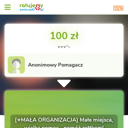
100 zł
♥️♥️♥️🐾
Anonimowy Pomagacz
[⭐MAŁA ORGANIZACJA] Małe miejsca,
wielka pomoc - pomóż rottkom!