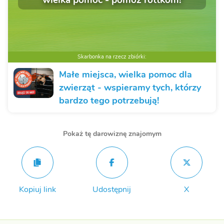
Skarbonka na rzecz zbiórki:
Małe miejsca, wielka pomoc dla
zwierząt - wspieramy tych, którzy
bardzo tego potrzebują!
Pokaż tę darowiznę znajomym
Kopiuj link
Udostępnij
X