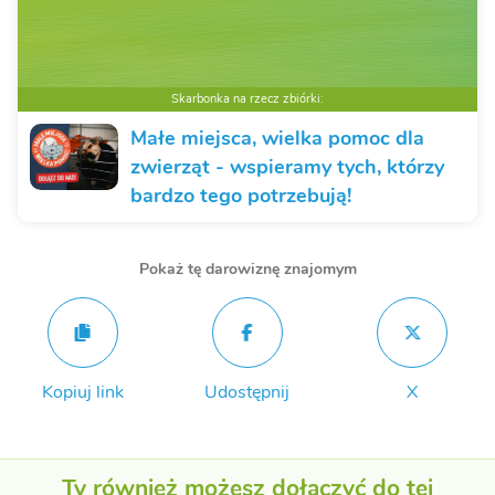
Skarbonka na rzecz zbiórki:
Małe miejsca, wielka pomoc dla
zwierząt - wspieramy tych, którzy
bardzo tego potrzebują!
Pokaż tę darowiznę znajomym
Kopiuj link
Udostępnij
X
Ty również możesz dołączyć do tej