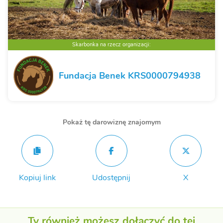
Skarbonka na rzecz organizacji:
Fundacja Benek KRS0000794938
Pokaż tę darowiznę znajomym
Kopiuj link
Udostępnij
X
Ty również możesz dołączyć do tej