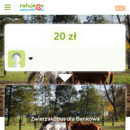
20 zł
❤
Zwierzakobus dla Benkowa