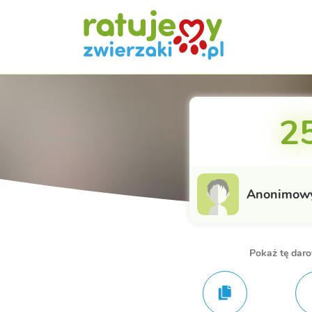
25
Anonimow
Pokaż tę dar