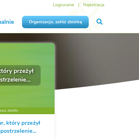
Logowanie
Rejestracja
alnie
Organizacjo, załóż zbiórkę
który przeżył
trzelenie...
ecz zbiórki:
ur, który przeżył
postrzelenie...