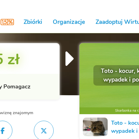
Zbiórki
Organizacje
Zaadoptuj Wirtu
 zł
Toto - kocur, 
wypadek i pos
y Pomagacz
Skarbonka na rz
owiznę znajomym
Toto - koc
wypadek i 