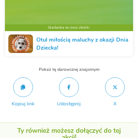
Skarbonka na rzecz zbiórki:
Otul miłością maluchy z okazji Dnia
Dziecka!
Pokaż tę darowiznę znajomym
Kopiuj link
Udostępnij
X
Ty również możesz dołączyć do tej
akcji!