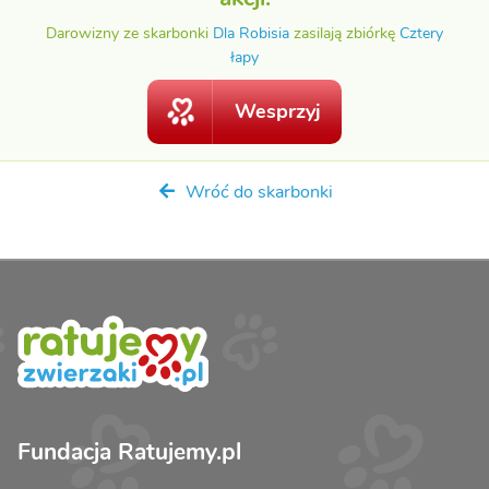
Darowizny ze skarbonki
Dla Robisia
zasilają zbiórkę
Cztery
łapy
Wesprzyj
Wróć do skarbonki
Fundacja Ratujemy.pl