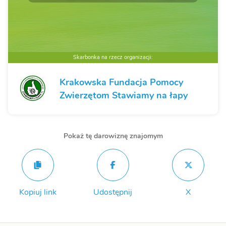
Skarbonka na rzecz organizacji:
Krakowska Fundacja Pomocy
Zwierzętom Stawiamy na łapy
Pokaż tę darowiznę znajomym
Kopiuj link
Udostępnij
X