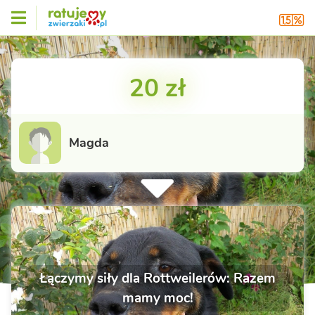
20 zł
Magda
Łączymy siły dla Rottweilerów: Razem
mamy moc!