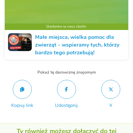
Skarbonka na rzecz zbiórki:
Małe miejsca, wielka pomoc dla
zwierząt - wspieramy tych, którzy
bardzo tego potrzebują!
Pokaż tę darowiznę znajomym
Kopiuj link
Udostępnij
X
Ty również możesz dołączyć do tej