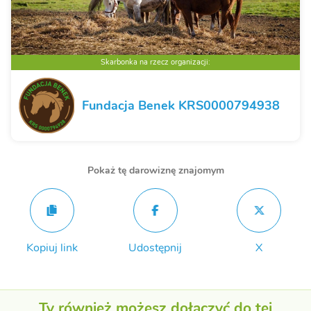
Skarbonka na rzecz organizacji:
Fundacja Benek KRS0000794938
Pokaż tę darowiznę znajomym
Kopiuj link
Udostępnij
X
Ty również możesz dołączyć do tej