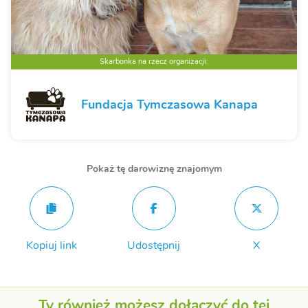
Skarbonka na rzecz organizacji:
Fundacja Tymczasowa Kanapa
Pokaż tę darowiznę znajomym
Kopiuj link
Udostępnij
X
Ty również możesz dołączyć do tej