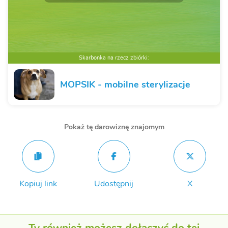
Skarbonka na rzecz zbiórki:
MOPSIK - mobilne sterylizacje
Pokaż tę darowiznę znajomym
Kopiuj link
Udostępnij
X
Ty również możesz dołączyć do tej