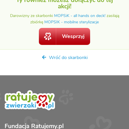
akcji!
Darowizny ze skarbonki
MOPSiK - all hands on deck!
zasilają
zbiórkę
MOPSIK - mobilne sterylizacje
Wesprzyj
Wróć do skarbonki
Fundacja Ratujemy.pl