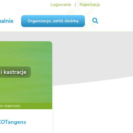
Logowanie
Rejestracja
alnie
Organizacjo, załóż zbiórkę
 i kastracje
z organizacji:
KOTangens