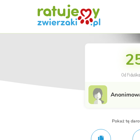
25
Od Fiduśka
Anonimow
Pokaż tę dar