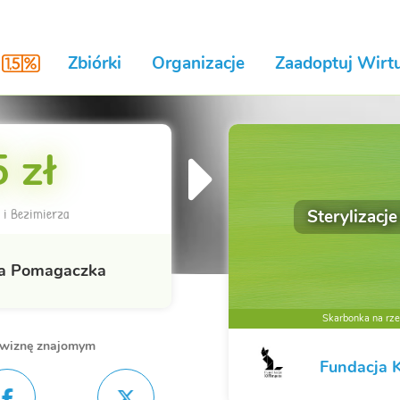
Zbiórki
Organizacje
Zaadoptuj Wirtu
 zł
 i Bezimierza
Sterylizacje
a Pomagaczka
Skarbonka na rzec
owiznę znajomym
Fundacja 