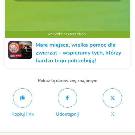
Skarbonka na rzecz zbiórki:
Małe miejsca, wielka pomoc dla
zwierząt - wspieramy tych, którzy
bardzo tego potrzebują!
Pokaż tę darowiznę znajomym
Kopiuj link
Udostępnij
X