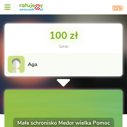
100 zł
Goran
Aga
Małe schronisko Medor wielka Pomoc