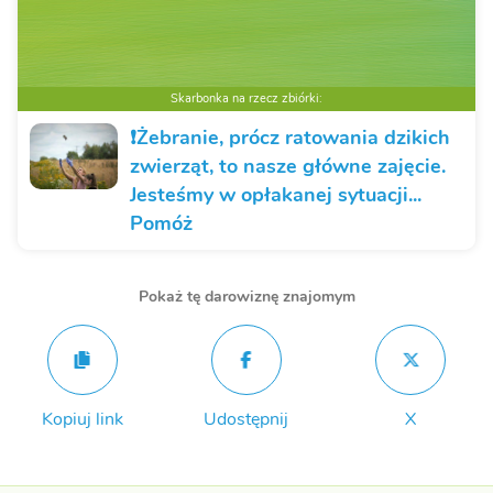
Skarbonka na rzecz zbiórki:
❗️Żebranie, prócz ratowania dzikich
zwierząt, to nasze główne zajęcie.
Jesteśmy w opłakanej sytuacji...
Pomóż
Pokaż tę darowiznę znajomym
Kopiuj link
Udostępnij
X