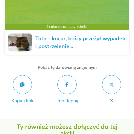
Skarbonka na rzecz zbiórki:
Toto - kocur, który przeżył wypadek
i postrzelenie...
Pokaż tę darowiznę znajomym
Kopiuj link
Udostępnij
X
Ty również możesz dołączyć do tej
akcji!