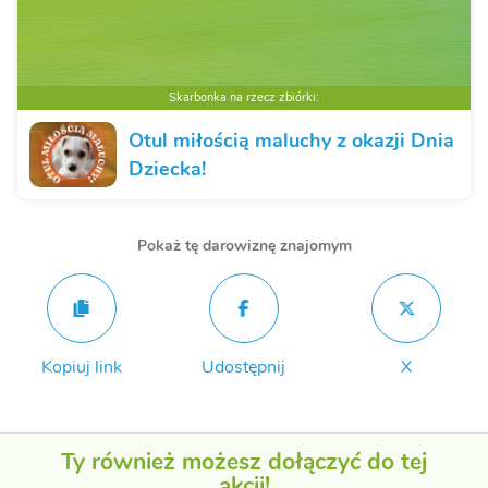
Skarbonka na rzecz zbiórki:
Otul miłością maluchy z okazji Dnia
Dziecka!
Pokaż tę darowiznę znajomym
Kopiuj link
Udostępnij
X
Ty również możesz dołączyć do tej
akcji!