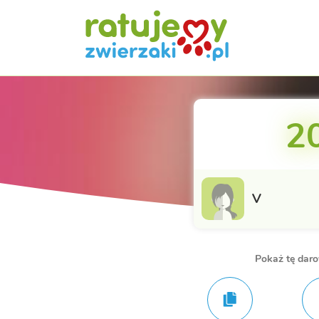
20
V
Pokaż tę dar