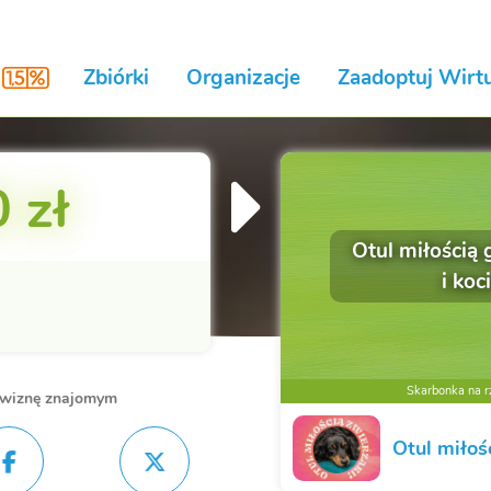
Zbiórki
Organizacje
Zaadoptuj Wirtu
 zł
Otul miłością 
i koci
Skarbonka na rz
owiznę znajomym
Otul miłoś