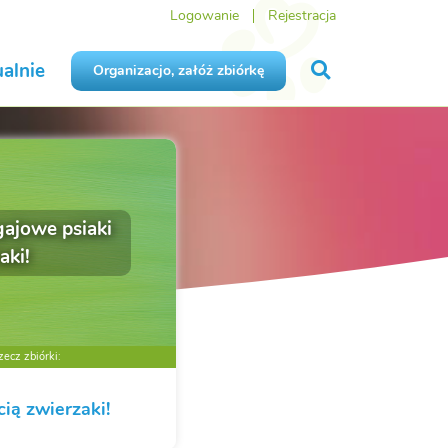
Logowanie
Rejestracja
alnie
Organizacjo, załóż zbiórkę
gajowe psiaki
aki!
ecz zbiórki:
cią zwierzaki!