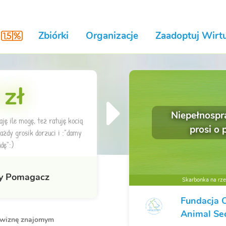
Zbiórki
Organizacje
Zaadoptuj Wirtu
 zł
Niepełnospr
ję ile mogę, też ratuję kocią
prosi o
ażdy grosik dorzuci i :"damy
dę":)
y Pomagacz
Skarbonka na rzec
Fundacja 
Animal Sec
owiznę znajomym