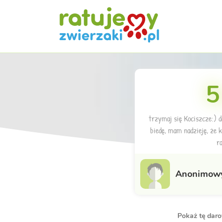
5
trzymaj się Kociszcze:) da
biedę, mam nadzieję, że k
ra
Anonimow
Pokaż tę dar