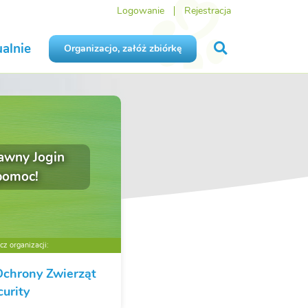
Logowanie
Rejestracja
alnie
Organizacjo, załóż zbiórkę
awny Jogin
 pomoc!
z organizacji:
Ochrony Zwierząt
urity