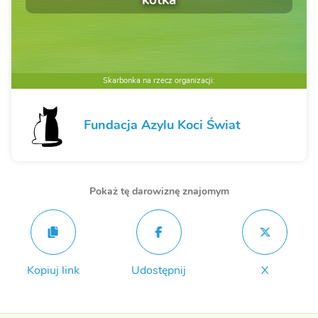
Skarbonka na rzecz organizacji:
Fundacja Azylu Koci Świat
Pokaż tę darowiznę znajomym
Kopiuj link
Udostępnij
X