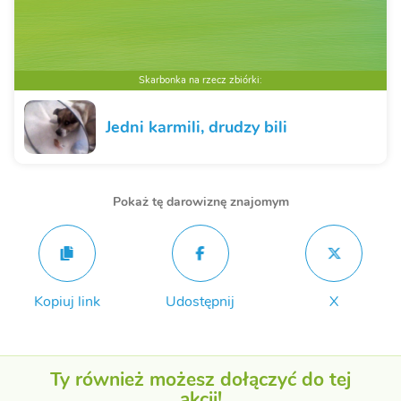
Skarbonka na rzecz zbiórki:
Jedni karmili, drudzy bili
Pokaż tę darowiznę znajomym
Kopiuj link
Udostępnij
X
Ty również możesz dołączyć do tej
akcji!