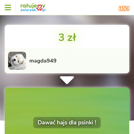
3 zł
magda949
Dawać hajs dla psinki !