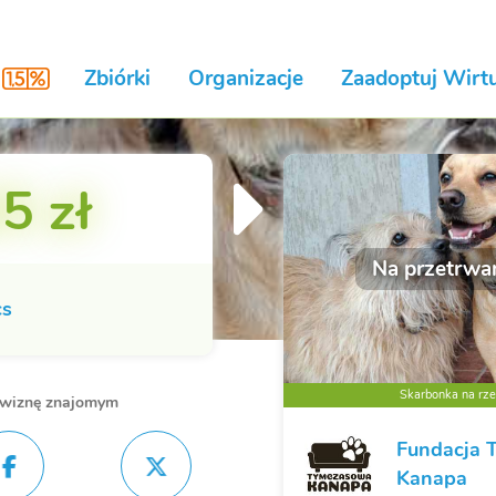
Zbiórki
Organizacje
Zaadoptuj Wirtu
5 zł
Na przetrwan
cs
Skarbonka na rzec
owiznę znajomym
Fundacja 
Kanapa