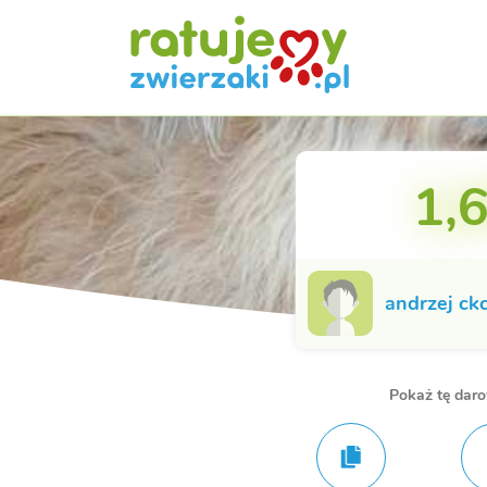
1,6
andrzej ck
Pokaż tę dar