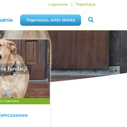
Logowanie
Rejestracja
alnie
Organizacjo, załóż zbiórkę
ie fundacji
z organizacji:
Tymczasowa