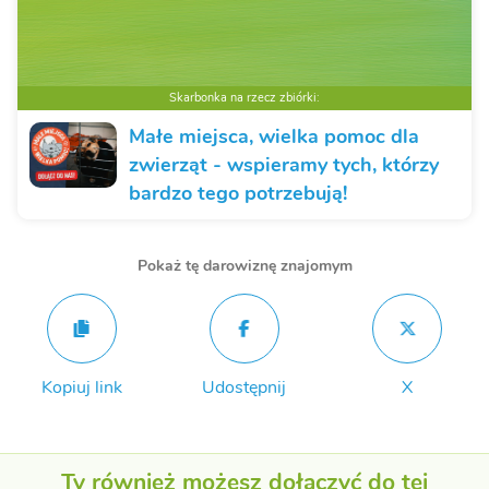
Skarbonka na rzecz zbiórki:
Małe miejsca, wielka pomoc dla
zwierząt - wspieramy tych, którzy
bardzo tego potrzebują!
Pokaż tę darowiznę znajomym
Kopiuj link
Udostępnij
X
Ty również możesz dołączyć do tej