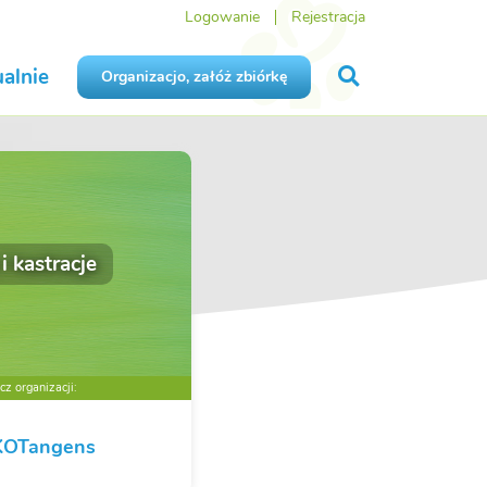
Logowanie
Rejestracja
alnie
Organizacjo, załóż zbiórkę
 i kastracje
z organizacji:
KOTangens