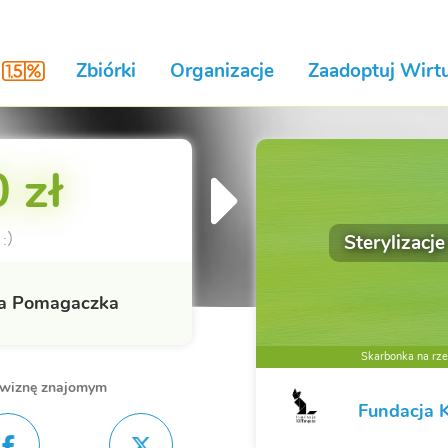
Zbiórki
Organizacje
Zaadoptuj Wirtu
 zł
:)
Sterylizacje
a Pomagaczka
Skarbonka na rzec
owiznę znajomym
Fundacja 