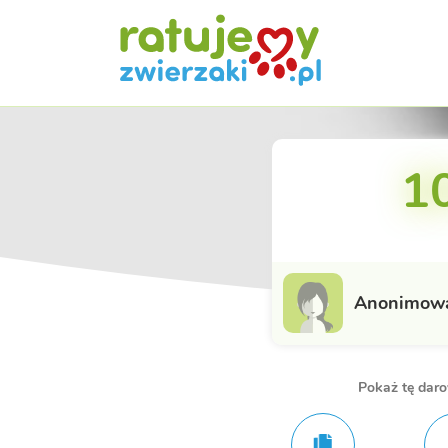
10
Anonimow
Pokaż tę dar