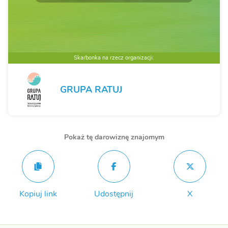
Skarbonka na rzecz organizacji:
GRUPA RATUJ
Pokaż tę darowiznę znajomym
Kopiuj link
Udostępnij
X