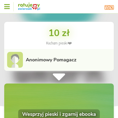
10 zł
Kocham pieski❤️
Anonimowy Pomagacz
Wesprzyj pieski i zgarnij ebooka