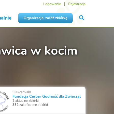
Logowanie
Rejestracja
alnie
Organizacjo, załóż zbiórkę
kawica w kocim
ORGANIZATOR
Fundacja Cerber Godność dla Zwierząt
2
aktualne zbiórki
382
zakończone zbiórki