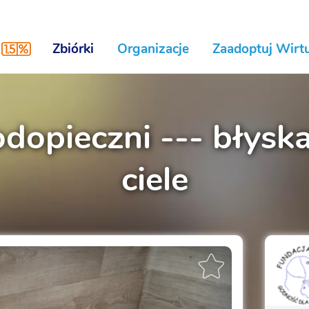
Zbiórki
Organizacje
Zaadoptuj Wirtu
odopieczni --- błys
ciele