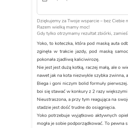
Dziękujemy za Twoje wsparcie – bez Ciebie n
Razem wielką mamy moc!
Gdy tylko otrzymamy rezultat zbiórki, zamieś
Yoko, to koteczka, która pod maską auta odb
zginęła w trakcie jazdy, pod maską samo
pokonała zjadliwą kaliciwirozę.
Nie jest jest dużą kotką, raczej małą, ale o 
nawet jak na kota niezwykle szybka zwinna, a
Biega i goni niczym bolid formuły pierwszej
boi się stawać w konkury z 2 razy większymi
Nieustraszona, a przy tym reagująca na swo
stadzie jest dość trudne do osiągnięcia.
Yoko potrzebuje wyjątkowo aktywnych opi
mogła je sobie podporządkować. To pewna sie