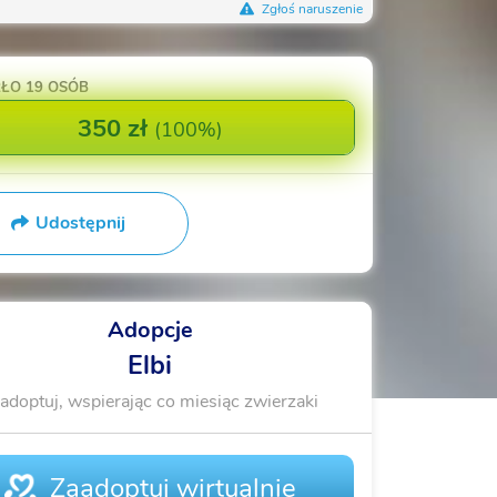
Zgłoś naruszenie
RŁO
19 OSÓB
350 zł
(
100%
)
Udostępnij
Adopcje
Elbi
adoptuj, wspierając co miesiąc zwierzaki
Zaadoptuj wirtualnie