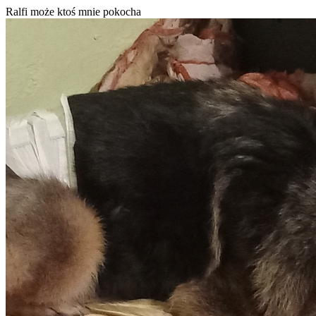
Ralfi może ktoś mnie pokocha