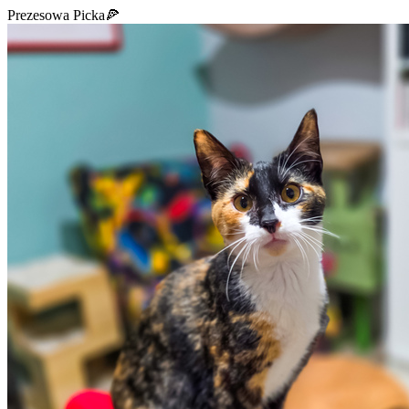
Prezesowa Picka🍕