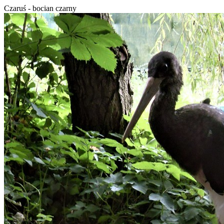
Czaruś - bocian czarny