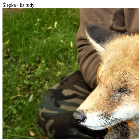
Ślepka - lis rudy