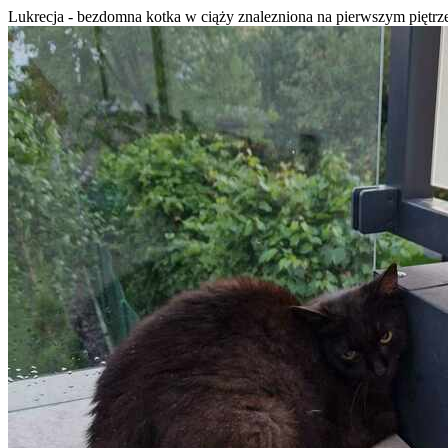
Lukrecja - bezdomna kotka w ciąży znalezniona na pierwszym piętr