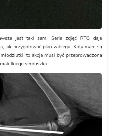
wsze jest taki sam. Seria zdjęć RTG daje
ą, jak przygotować plan zabiegu. Koty małe są
 młodziutki, to akcja musi być przeprowadzona
 malutkiego serduszka.