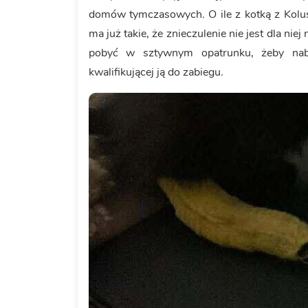
domów tymczasowych. O ile z kotką z Kolus
ma już takie, że znieczulenie nie jest dla ni
pobyć w sztywnym opatrunku, żeby nabra
kwalifikującej ją do zabiegu.