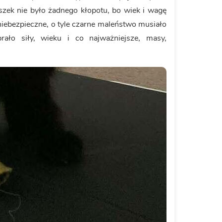
zek nie było żadnego kłopotu, bo wiek i wagę
ej niebezpieczne, o tyle czarne maleństwo musiało
ło siły, wieku i co najważniejsze, masy,