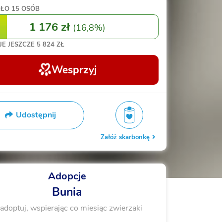
RŁO
15 OSÓB
1 176 zł
(
16,8%
)
JE JESZCZE
5 824 ZŁ
Wesprzyj
Udostępnij
Załóż skarbonkę
Adopcje
Bunia
adoptuj, wspierając co miesiąc zwierzaki