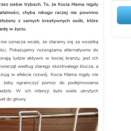
rzez siebie trybach. To, że Kocia Mama nigdy
ałalności, chyba nikogo raczej nie powinno
złożony z samych kreatywnych osób, które
adę w życiu.
nie oznacza wcale, że staramy się za wszelką
ści. Pokazujemy rozwiązania alternatywne do
ą ludzie aktywni w kociej branży, jest ich
zwierząt według starego skostniałego klucza, a
liżują w efekcie rozwój. Kocia Mama nigdy nie
cji, żeby ograniczyć pomoc do podejmowania
edzib. W ich intencji było wiele ukrytych
wet do głowy.