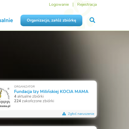
Logowanie
Rejestracja
alnie
Organizacjo, załóż zbiórkę
ORGANIZATOR
Fundacja Izy Milińskiej KOCIA MAMA
4
aktualne zbiórki
224
zakończone zbiórki
Zgłoś naruszenie