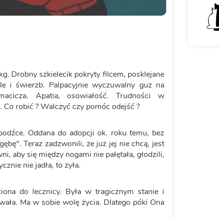
. Drobny szkielecik pokryty filcem, posklejane
ale i świerzb. Palpacyjnie wyczuwalny guz na
macicza. Apatia, osowiałość. Trudności w
. Co robić ? Walczyć czy pomóc odejść ?
 bodźce. Oddana do adopcji ok. roku temu, bez
ębę". Teraz zadzwonili, że już jej nie chcą, jest
ni, aby się między nogami nie pałętała, głodzili,
cznie nie jadła, to żyła.
iona do lecznicy. Była w tragicznym stanie i
trwała. Ma w sobie wolę życia. Dlatego póki Ona