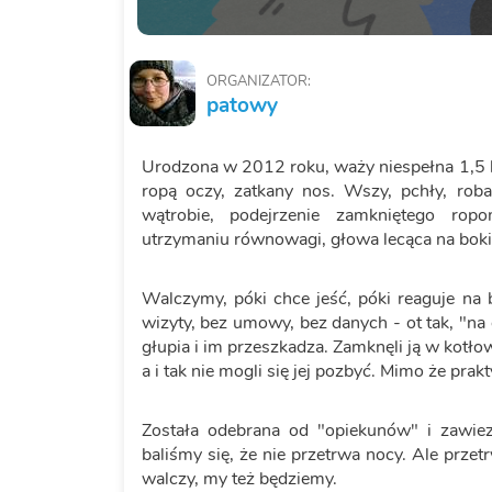
ORGANIZATOR:
patowy
Urodzona w 2012 roku, waży niespełna 1,5 kg
ropą oczy, zatkany nos. Wszy, pchły, rob
wątrobie, podejrzenie zamkniętego ropo
utrzymaniu równowagi, głowa lecąca na boki
Walczymy, póki chce jeść, póki reaguje na
wizyty, bez umowy, bez danych - ot tak, "na g
głupia i im przeszkadza. Zamknęli ją w kotłow
a i tak nie mogli się jej pozbyć. Mimo że prakty
Została odebrana od "opiekunów" i zawiez
baliśmy się, że nie przetrwa nocy. Ale prze
walczy, my też będziemy.