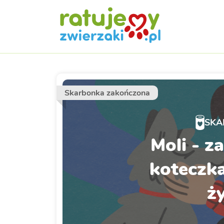
Skarbonka zakończona
SKA
Moli - z
koteczka
ży