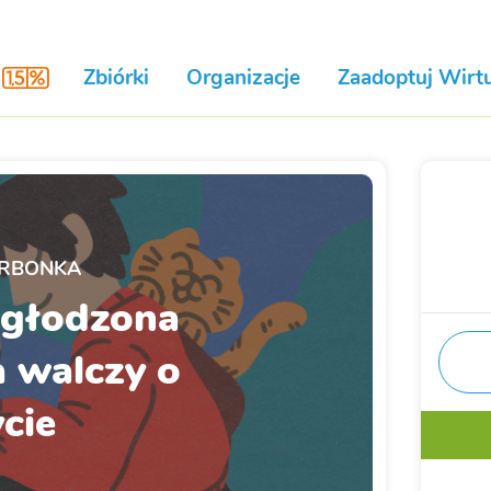
Zbiórki
Organizacje
Zaadoptuj Wirtu
RBONKA
agłodzona
 walczy o
cie