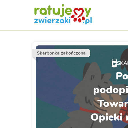
Skarbonka zakończona
SKA
Po
podopi
Towar
Opieki 