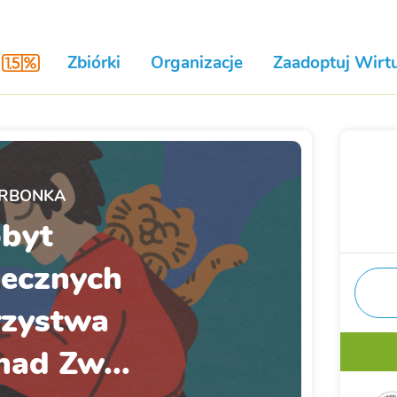
Zbiórki
Organizacje
Zaadoptuj Wirtu
RBONKA
byt
ecznych
zystwa
nad Zw...