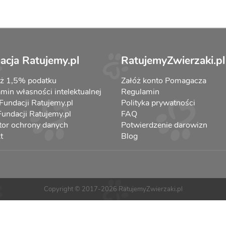
acja Ratujemy.pl
RatujemyZwierzaki.pl
aż 1,5% podatku
Załóż konto Pomagacza
min własności intelektualnej
Regulamin
 Fundacji Ratujemy.pl
Polityka prywatności
 Fundacji Ratujemy.pl
FAQ
tor ochrony danych
Potwierdzenie darowizn
t
Blog
Copyright © 2017-2026 RatujemyZwierzaki.pl