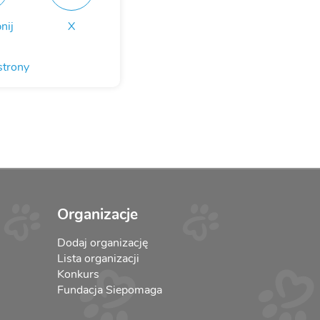
nij
X
strony
Organizacje
Dodaj organizację
Lista organizacji
Konkurs
Fundacja Siepomaga