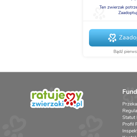
Ten zwierzak potrz
Zaadoptuj
Zaadop
Bądź pierw
Fund
Przek
Regula
Statut
Profil
Inspek