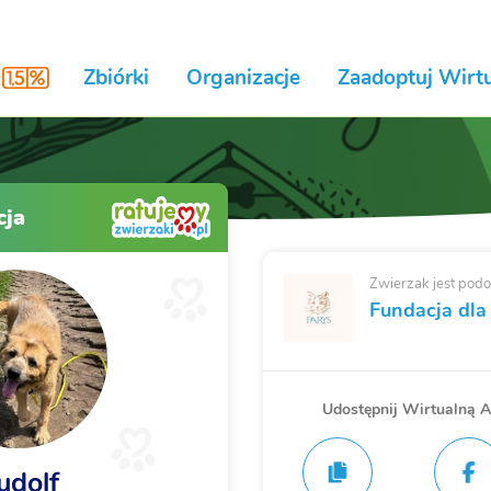
Zbiórki
Organizacje
Zaadoptuj Wirtu
cja
Zwierzak jest podo
Fundacja dla
Udostępnij Wirtualną 
udolf