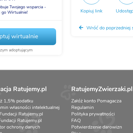
ebuje Twojego wsparcia -
Kopiuj link
Udostęp
 go Wirtualnie!
Wróć do poprzedniej 
tuj wirtualnie
szym adoptującym
acja Ratujemy.pl
RatujemyZwierzaki.pl
aż 1,5% podatku
Załóż konto Pomagacza
min własności intelektualnej
Regulamin
 Fundacji Ratujemy.pl
Polityka prywatności
 Fundacji Ratujemy.pl
FAQ
tor ochrony danych
Potwierdzenie darowizn