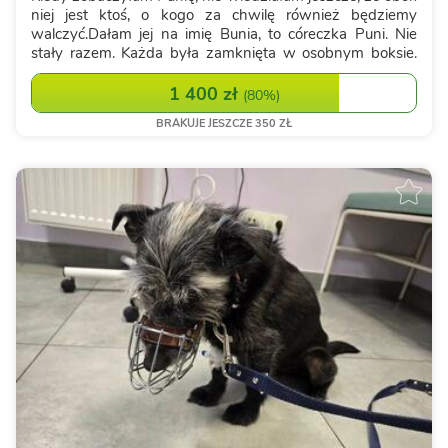
niej jest ktoś, o kogo za chwilę również będziemy
walczyć.Dałam jej na imię Bunia, to córeczka Puni. Nie
stały razem. Każda była zamknięta w osobnym boksie.
Nie mogły się dotknąć, nie mogły schować jedna przy
drugiej. Dzieliły je tylko ...
1 400 zł
(
80%
)
BRAKUJE JESZCZE 350 ZŁ