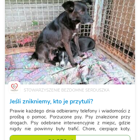
STOWARZYSZENIE BEZDOMNE SERDUSZKA
Jeśli znikniemy, kto je przytuli?
Prawie każdego dnia odbieramy telefony i wiadomości z
prośbą o pomoc. Porzucone psy. Psy znalezione przy
drogach. Psy odebrane interwencyjnie z miejsc, gdzie
nigdy nie powinny były trafić. Chore, cierpiące koty.
Ciężarne kotki. Każde z tych istnień zasługuje na