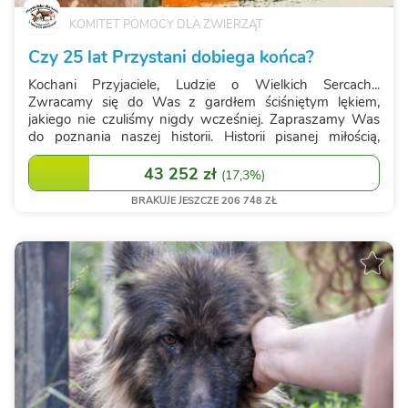
KOMITET POMOCY DLA ZWIERZĄT
Czy 25 lat Przystani dobiega końca?
Kochani Przyjaciele, Ludzie o Wielkich Sercach...
Zwracamy się do Was z gardłem ściśniętym lękiem,
jakiego nie czuliśmy nigdy wcześniej. Zapraszamy Was
do poznania naszej historii. Historii pisanej miłością,
nieprzespanymi nocami i walką o każde bezbronne
istnienie. W wolnej chwili przeczytajcie,...
43 252 zł
(
17,3%
)
BRAKUJE JESZCZE 206 748 ZŁ