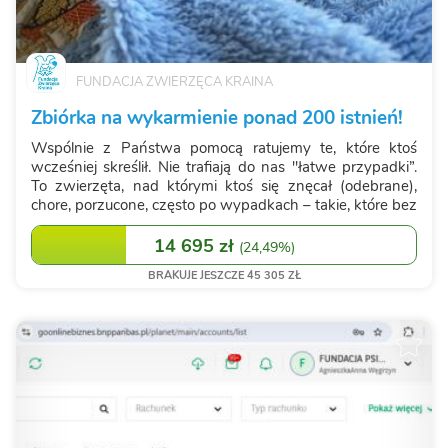
FUNDACJA ZWIERZĘCA KRAINA
Zbiórka na wykarmienie ponad 200 istnień!
Wspólnie z Państwa pomocą ratujemy te, które ktoś
wcześniej skreślił. Nie trafiają do nas "łatwe przypadki”.
To zwierzęta, nad którymi ktoś się znęcał (odebrane),
chore, porzucone, często po wypadkach – takie, które bez
pomocy po prostu nie przetrwają. Ze względu na
wrażliwość odbiorców nie...
14 695 zł
(
24,49%
)
BRAKUJE JESZCZE 45 305 ZŁ