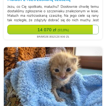
Jezu, co Cię spotkało, maluchu? Dosłownie chwilę temu
dostaliśmy zgłoszenie o szczeniaku znalezionym w lesie.
Maluch ma roztrzaskaną czaszkę. Na jego ciele są rany
tak rozległe, że zdążyły dobrać się do nich muchy. Jest
zjadany żywcem, a do tego był w lesie sam - bez żadnej
pomocy. Nie wiemy jesz...
14 070 zł
(
93,8%
)
BRAKUJE JESZCZE 930 ZŁ