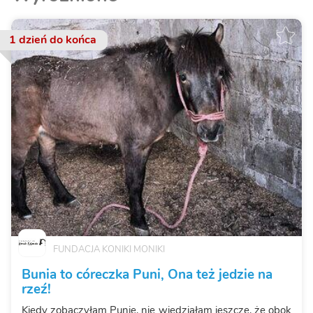
1 dzień
do końca
FUNDACJA KONIKI MONIKI
Bunia to córeczka Puni, Ona też jedzie na
rzeź!
Kiedy zobaczyłam Punię, nie wiedziałam jeszcze, że obok