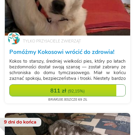
TYLKO PRZYJACIELE ZWIERZĄT
Pomóżmy Kokosowi wrócić do zdrowia!
Kokos to starszy, średniej wielkości pies, który po latach
bezdomności dostał swoją szansę — został zabrany ze
schroniska do domu tymczasowego. Miał w końcu
zaznać spokoju, bezpieczeństwa i troski. Niestety bardzo
szybko okazało się, że oprócz bagażu trudnych
doświadczeń nosi też problemy zdrowot...
811 zł
(
92,15%
)
BRAKUJE JESZCZE 69 ZŁ
9 dni
do końca