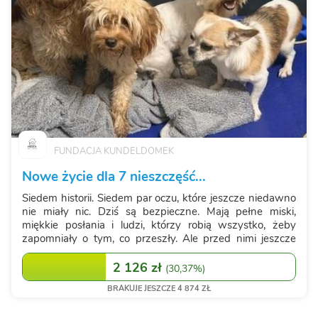
FUNDACJA KUNDELDOMEK
Nowe życie dla 7 nieszczęść...
Siedem historii. Siedem par oczu, które jeszcze niedawno
nie miały nic. Dziś są bezpieczne. Mają pełne miski,
miękkie posłania i ludzi, którzy robią wszystko, żeby
zapomniały o tym, co przeszły. Ale przed nimi jeszcze
długa droga. Każdy z tych psów musi przejść badania,
szczepienia, zabieg...
2 126 zł
(
30,37%
)
BRAKUJE JESZCZE 4 874 ZŁ