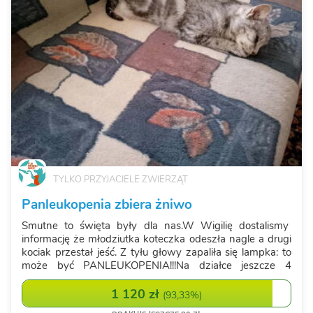
TYLKO PRZYJACIELE ZWIERZĄT
Panleukopenia zbiera żniwo
Smutne to święta były dla nas.W Wigilię dostalismy
informację że młodziutka koteczka odeszła nagle a drugi
kociak przestał jeść. Z tyłu głowy zapaliła się lampka: to
może być PANLEUKOPENIA!!!Na działce jeszcze 4
kociaki i ich dwie nieoswojone matki. Kiedy zabieraliśmy
tę czwórkę, koci...
1 120 zł
(
93,33%
)