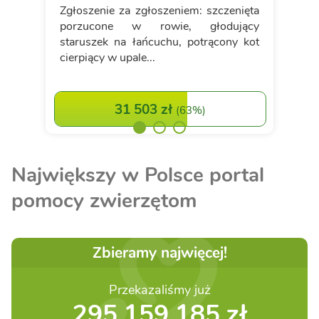
Zgłoszenie za zgłoszeniem: szczenięta
porzucone w rowie, głodujący
staruszek na łańcuchu, potrącony kot
cierpiący w upale...
31 503 zł
(
63%
)
Największy w Polsce portal
pomocy zwierzętom
Zbieramy najwięcej!
Przekazaliśmy już
295 159 185 zł