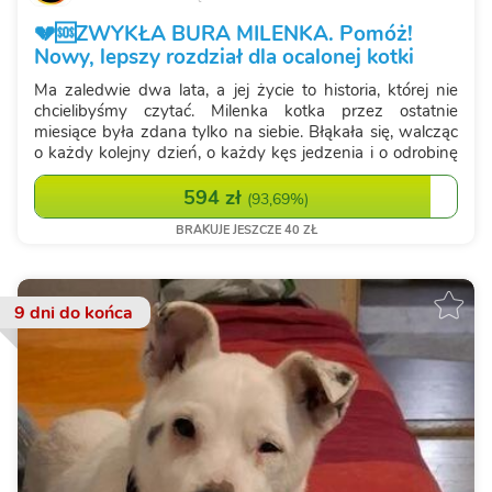
💔🆘ZWYKŁA BURA MILENKA. Pomóż!
Nowy, lepszy rozdział dla ocalonej kotki
Ma zaledwie dwa lata, a jej życie to historia, której nie
chcielibyśmy czytać. Milenka kotka przez ostatnie
miesiące była zdana tylko na siebie. Błąkała się, walcząc
o każdy kolejny dzień, o każdy kęs jedzenia i o odrobinę
ciepła. Nie miała swojego domu, swojego człowieka,
swojej bezpieczne...
594 zł
(
93,69%
)
BRAKUJE JESZCZE 40 ZŁ
9 dni
do końca