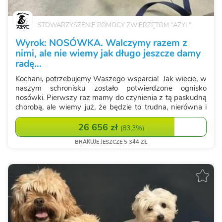
STOWARZYSZENIE POMOCY ZWIERZĘTOM "AZYL"
Wyrok: NOSÓWKA. Walczymy razem z
nimi, ale nie wiemy jak długo jeszcze damy
radę...
Kochani, potrzebujemy Waszego wsparcia! Jak wiecie, w
naszym schronisku zostało potwierdzone ognisko
nosówki. Pierwszy raz mamy do czynienia z tą paskudną
chorobą, ale wiemy już, że będzie to trudna, nierówna i
niezwykle kosztowna walka. Nosówka to choroba, która
może pojawiać się w sk...
26 656 zł
(
83,3%
)
BRAKUJE JESZCZE 5 344 ZŁ