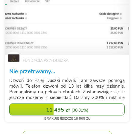
FUNDACJA PSIA DUSZKA
Nie przetrwamy...
Dzwoń do Psiej Duszki mówili. Tam zawsze pomogą
mówili. Telefon dzwoni od 13 lat kilka razy dziennie.
Pomagaliśmy na pełnych obrotach. Zastanawiając się ile
jeszcze możemy z siebie dać. Daliśmy 200% i nikt nie
odmówi nam wielkości w działaniu. Ale dziś Psia Duszka
jest maleńka... znika. Jest pami...
11 495 zł
(
38,31%
)
BRAKUJE JESZCZE 18 505 ZŁ