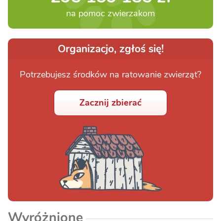
na pomoc zwierzakom
Organizacjo, zgłoś się!
Potrzebujesz środków na ratowanie zwierząt?
Zacznij zbierać
Wyróżnione