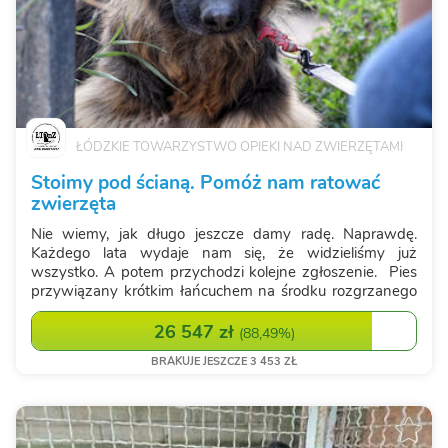
ŁÓDZKIE TOWARZYSTWO OPIEKI NAD ZWIERZĘTAMI
Stoimy pod ścianą. Pomóż nam ratować
zwierzęta
Nie wiemy, jak długo jeszcze damy radę. Naprawdę.
Każdego lata wydaje nam się, że widzieliśmy już
wszystko. A potem przychodzi kolejne zgłoszenie. Pies
przywiązany krótkim łańcuchem na środku rozgrzanego
pola. Bez cienia. Bez wody. Z językiem opadającym z
wycieńczenia. Kot zamknięty w nag...
26 547 zł
(
88,49%
)
BRAKUJE JESZCZE 3 453 ZŁ