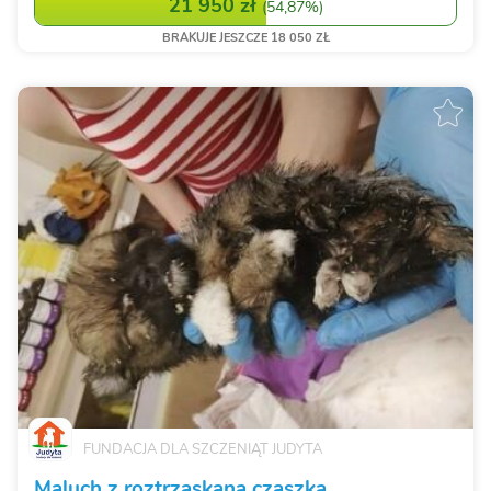
bezpieczeństwo, leczenie i szansę n...
21 950 zł
(
54,87%
)
BRAKUJE JESZCZE 18 050 ZŁ
FUNDACJA DLA SZCZENIĄT JUDYTA
Maluch z roztrzaskaną czaszką