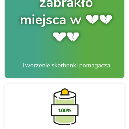
zabrakło
miejsca w 💔💔
💔💔
Tworzenie skarbonki pomagacza
100%