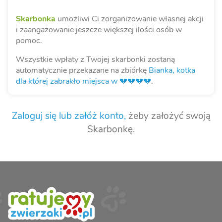
Skarbonka
umożliwi Ci zorganizowanie własnej akcji
i zaangażowanie jeszcze większej ilości osób w
pomoc.
Wszystkie wpłaty z Twojej skarbonki zostaną
automatycznie przekazane na zbiórkę
Bianka, kotka
dla której zabrakło miejsca w 💔💔💔💔
.
Zaloguj się lub załóż konto,
żeby założyć swoją
Skarbonkę.