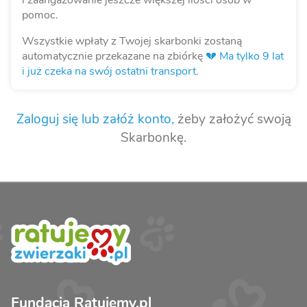
i zaangażowanie jeszcze większej ilości osób w
pomoc.
Wszystkie wpłaty z Twojej skarbonki zostaną
automatycznie przekazane na zbiórkę
💔 Ma tylko 9 lat
i już czeka na swój ostatni transport
.
Zaloguj się lub załóż konto,
żeby założyć swoją
Skarbonkę.
Fundacja Ratujemy.pl