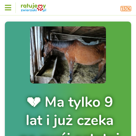
💔 Ma tylko 9
lat i już czeka