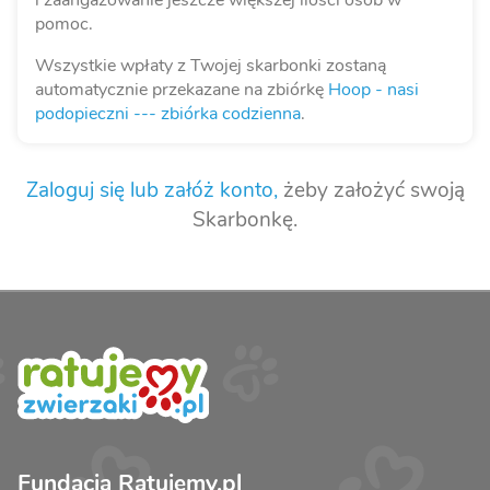
i zaangażowanie jeszcze większej ilości osób w
pomoc.
Wszystkie wpłaty z Twojej skarbonki zostaną
automatycznie przekazane na zbiórkę
Hoop - nasi
podopieczni --- zbiórka codzienna
.
Zaloguj się lub załóż konto,
żeby założyć swoją
Skarbonkę.
Fundacja Ratujemy.pl